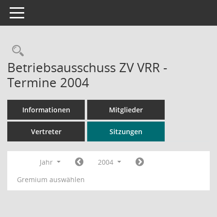
Toggle navigation
Rechercheauswahl
Betriebsausschuss ZV VRR -
Termine 2004
Informationen
Mitglieder
Vertreter
Sitzungen
Jahr
2004
Gremium auswählen