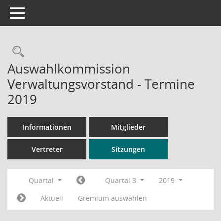
Toggle navigation
Rechercheauswahl
Auswahlkommission
Verwaltungsvorstand - Termine
2019
Informationen
Mitglieder
Vertreter
Sitzungen
Quartal
Quartal 3
2019
Aktuell
Gremium auswählen