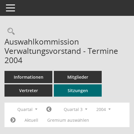
Toggle navigation
Rechercheauswahl
Auswahlkommission
Verwaltungsvorstand - Termine
2004
Informationen
Mitglieder
Vertreter
Sitzungen
Quartal
Quartal 3
2004
Aktuell
Gremium auswählen