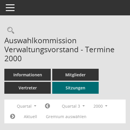
Toggle navigation
Rechercheauswahl
Auswahlkommission
Verwaltungsvorstand - Termine
2000
Informationen
Mitglieder
Vertreter
Sitzungen
Quartal
Quartal 3
2000
Aktuell
Gremium auswählen