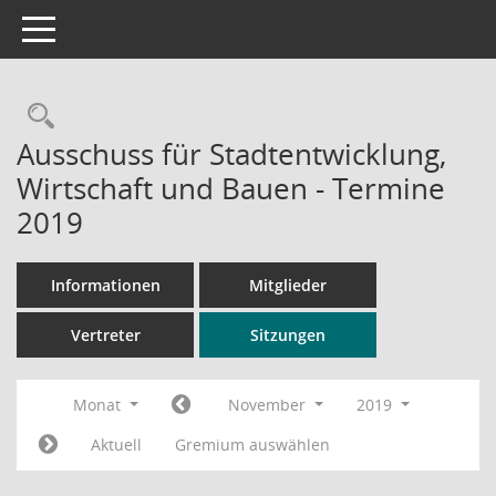
Toggle navigation
Rechercheauswahl
Ausschuss für Stadtentwicklung,
Wirtschaft und Bauen - Termine
2019
Informationen
Mitglieder
Vertreter
Sitzungen
Monat
November
2019
Aktuell
Gremium auswählen