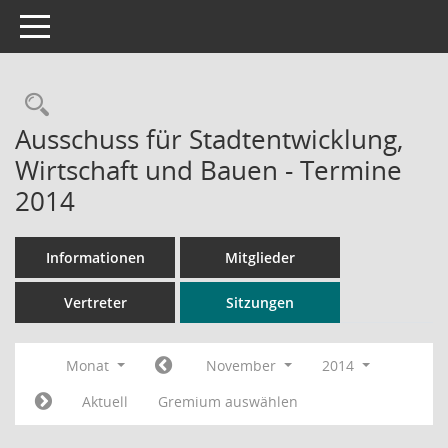
Toggle navigation
Rechercheauswahl
Ausschuss für Stadtentwicklung,
Wirtschaft und Bauen - Termine
2014
Informationen
Mitglieder
Vertreter
Sitzungen
Monat
November
2014
Aktuell
Gremium auswählen