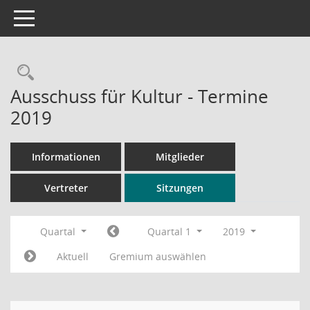
Toggle navigation
Rechercheauswahl
Ausschuss für Kultur - Termine
2019
Informationen
Mitglieder
Vertreter
Sitzungen
Quartal
Quartal 1
2019
Aktuell
Gremium auswählen