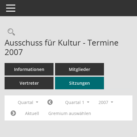
Toggle navigation
Rechercheauswahl
Ausschuss für Kultur - Termine
2007
Informationen
Mitglieder
Vertreter
Sitzungen
Quartal
Quartal 1
2007
Aktuell
Gremium auswählen