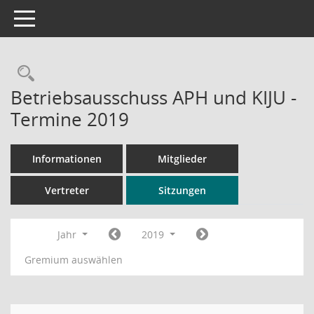
Toggle navigation
Rechercheauswahl
Betriebsausschuss APH und KIJU -
Termine 2019
Informationen
Mitglieder
Vertreter
Sitzungen
Jahr
2019
Gremium auswählen