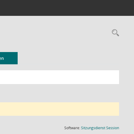
Rec
en
(Wird in
Software:
Sitzungsdienst
Session