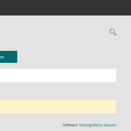
Rec
en
(Wird in
Software:
Sitzungsdienst
Session