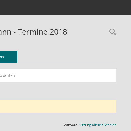
Mann - Termine 2018
Rec
en
swählen
(Wird in
Software:
Sitzungsdienst
Session