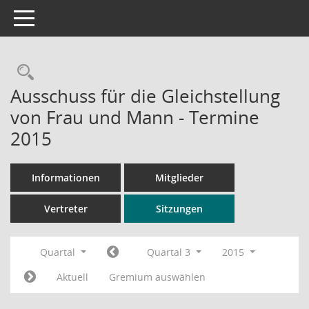
Toggle navigation
Rechercheauswahl
Ausschuss für die Gleichstellung
von Frau und Mann - Termine
2015
Informationen
Mitglieder
Vertreter
Sitzungen
Quartal
Quartal 3
2015
Aktuell
Gremium auswählen