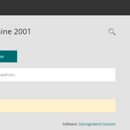
mine 2001
Rec
en
swählen
(Wird in
Software:
Sitzungsdienst
Session