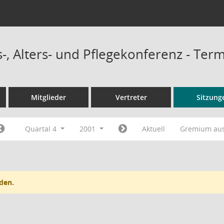
-, Alters- und Pflegekonferenz - Ter
Mitglieder
Vertreter
Sitzung
Quartal 4
2001
Aktuell
Gremium au
den.