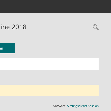
ine 2018
Rec
en
(Wird in
Software:
Sitzungsdienst
Session