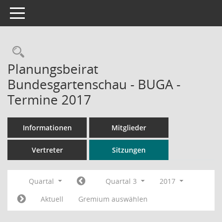
Toggle navigation
Rechercheauswahl
Planungsbeirat
Bundesgartenschau - BUGA -
Termine 2017
Informationen
Mitglieder
Vertreter
Sitzungen
Quartal
Quartal 3
2017
Aktuell
Gremium auswählen