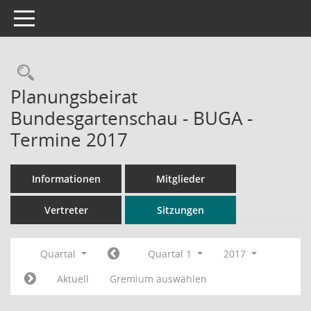
Toggle navigation
Rechercheauswahl
Planungsbeirat
Bundesgartenschau - BUGA -
Termine 2017
Informationen
Mitglieder
Vertreter
Sitzungen
Quartal
Quartal 1
2017
Aktuell
Gremium auswählen