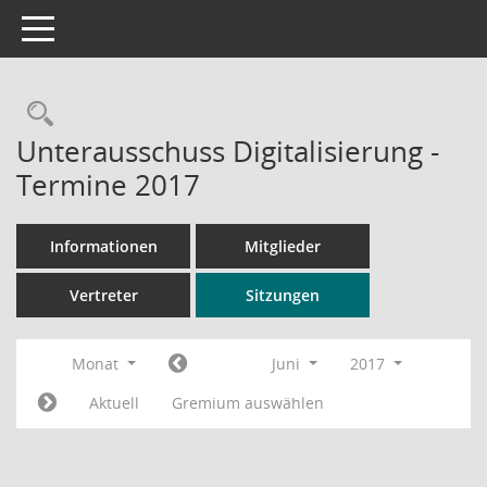
Toggle navigation
Rechercheauswahl
Unterausschuss Digitalisierung -
Termine 2017
Informationen
Mitglieder
Vertreter
Sitzungen
Monat
Juni
2017
Aktuell
Gremium auswählen