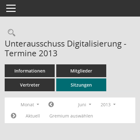
Toggle navigation
Rechercheauswahl
Unterausschuss Digitalisierung -
Termine 2013
Informationen
Mitglieder
Vertreter
Sitzungen
Monat
Juni
2013
Aktuell
Gremium auswählen