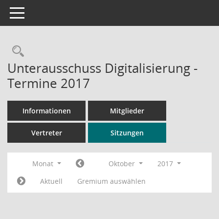
Toggle navigation
Rechercheauswahl
Unterausschuss Digitalisierung -
Termine 2017
Informationen
Mitglieder
Vertreter
Sitzungen
Monat
Oktober
2017
Aktuell
Gremium auswählen