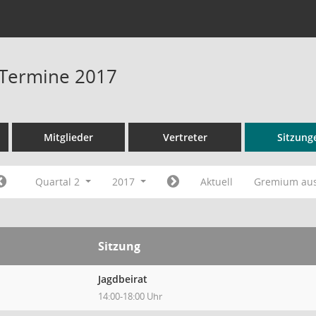
- Termine 2017
Mitglieder
Vertreter
Sitzung
Quartal 2
2017
Aktuell
Gremium au
Sitzung
Jagdbeirat
14:00-18:00 Uhr