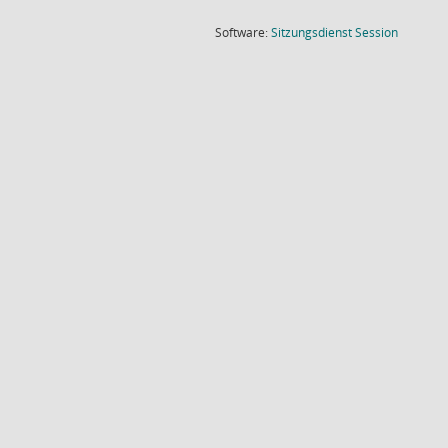
(Wird in
Software:
Sitzungsdienst
Session