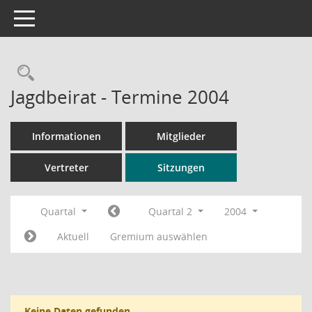
Toggle navigation
Rechercheauswahl
Jagdbeirat - Termine 2004
Informationen
Mitglieder
Vertreter
Sitzungen
Quartal
Quartal 2
2004
Aktuell
Gremium auswählen
Keine Daten gefunden.