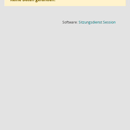
(Wird in
Software:
Sitzungsdienst
Session