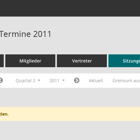
- Termine 2011
Mitglieder
Vertreter
Sitzung
Quartal 2
2011
Aktuell
Gremium au
den.