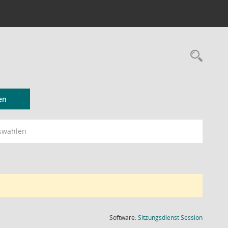
Rec
en
swählen
(Wird in
Software:
Sitzungsdienst
Session