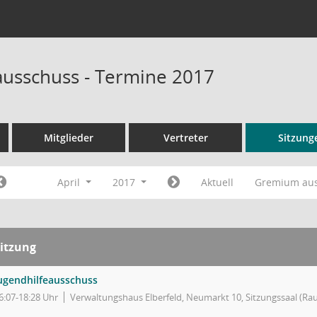
ausschuss - Termine 2017
Mitglieder
Vertreter
Sitzung
April
2017
Aktuell
Gremium au
itzung
ugendhilfeausschuss
6:07-18:28 Uhr
Verwaltungshaus Elberfeld, Neumarkt 10, Sitzungssaal (Ra