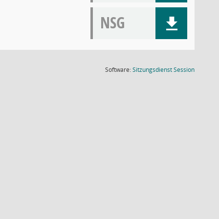
NSG
(Wird in
Software:
Sitzungsdienst
Session