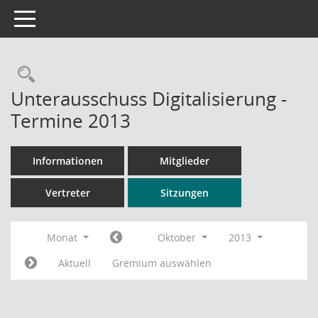
Toggle navigation
Rechercheauswahl
Unterausschuss Digitalisierung -
Termine 2013
Informationen
Mitglieder
Vertreter
Sitzungen
Monat
Oktober
2013
Aktuell
Gremium auswählen