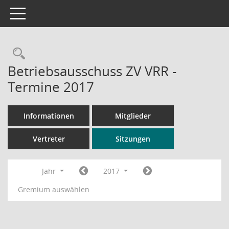
Toggle navigation
Rechercheauswahl
Betriebsausschuss ZV VRR -
Termine 2017
Informationen
Mitglieder
Vertreter
Sitzungen
Jahr
2017
Gremium auswählen