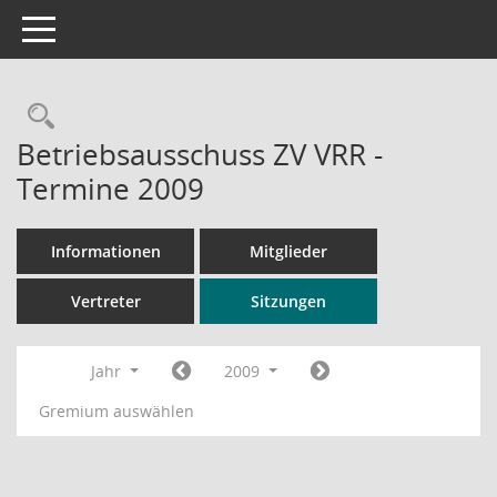
Toggle navigation
Rechercheauswahl
Betriebsausschuss ZV VRR -
Termine 2009
Informationen
Mitglieder
Vertreter
Sitzungen
Jahr
2009
Gremium auswählen