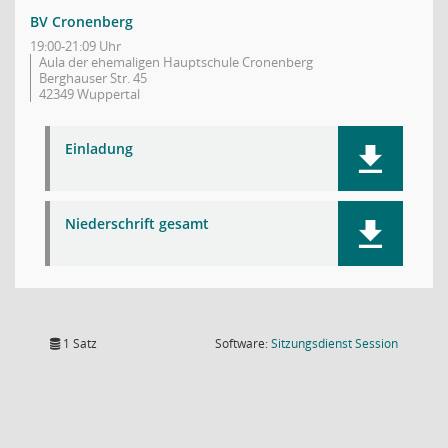
BV Cronenberg
19:00-21:09 Uhr
Aula der ehemaligen Hauptschule Cronenberg
Berghauser Str. 45
42349 Wuppertal
Einladung
Niederschrift gesamt
(Wird in
1 Satz
Software:
Sitzungsdienst
Session