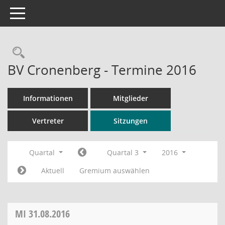
Toggle navigation
Rechercheauswahl
BV Cronenberg - Termine 2016
Informationen
Mitglieder
Vertreter
Sitzungen
Quartal
Quartal 3
2016
Aktuell
Gremium auswählen
MI
31.08.2016