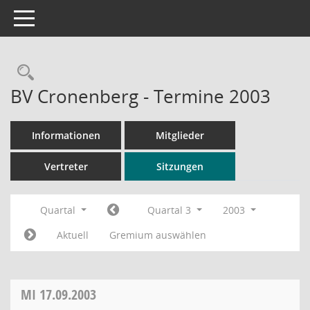
Toggle navigation
Rechercheauswahl
BV Cronenberg - Termine 2003
Informationen
Mitglieder
Vertreter
Sitzungen
Quartal
Quartal 3
2003
Aktuell
Gremium auswählen
MI
17.09.2003