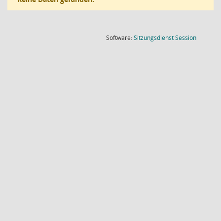
(Wird in
Software:
Sitzungsdienst
Session