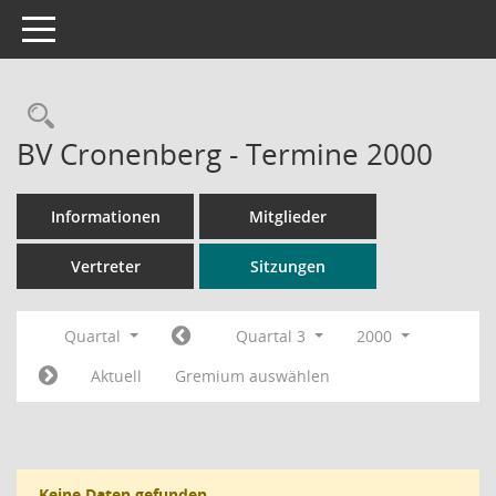
Toggle navigation
Rechercheauswahl
BV Cronenberg - Termine 2000
Informationen
Mitglieder
Vertreter
Sitzungen
Quartal
Quartal 3
2000
Aktuell
Gremium auswählen
Keine Daten gefunden.