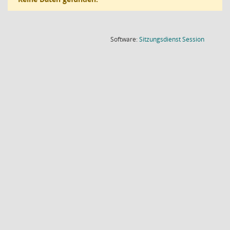
(Wird in
Software:
Sitzungsdienst
Session