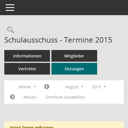
Toggle navigation
Rechercheauswahl
Schulausschuss - Termine 2015
Informationen
Mitglieder
Vertreter
Sitzungen
Monat
August
2015
Aktuell
Gremium auswählen
Keine Daten gefunden.