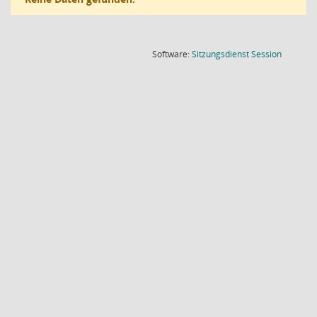
(Wird in
Software:
Sitzungsdienst
Session