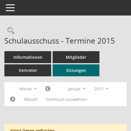
Toggle navigation
Rechercheauswahl
Schulausschuss - Termine 2015
Informationen
Mitglieder
Vertreter
Sitzungen
Monat
Januar
2015
Aktuell
Gremium auswählen
Keine Daten gefunden.