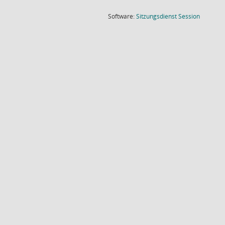
(Wird in
Software:
Sitzungsdienst
Session