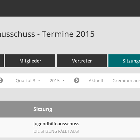
ausschuss - Termine 2015
Mitglieder
Vertreter
Sitzung
Quartal 3
2015
Aktuell
Gremium au
Sitzung
Jugendhilfeausschuss
DIE SITZUNG FÄLLT AUS!