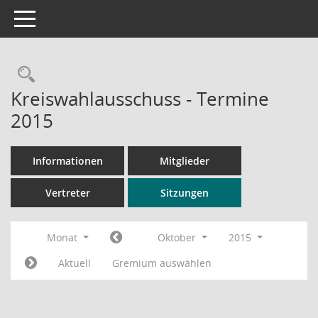
Toggle navigation
Rechercheauswahl
Kreiswahlausschuss - Termine
2015
Informationen
Mitglieder
Vertreter
Sitzungen
Monat
Oktober
2015
Aktuell
Gremium auswählen