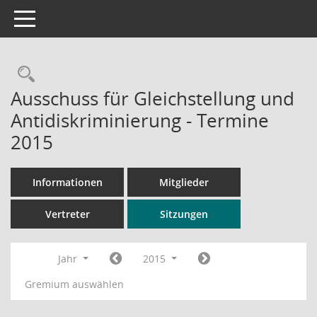
Toggle navigation
Rechercheauswahl
Ausschuss für Gleichstellung und
Antidiskriminierung - Termine
2015
Informationen
Mitglieder
Vertreter
Sitzungen
Jahr
2015
Gremium auswählen