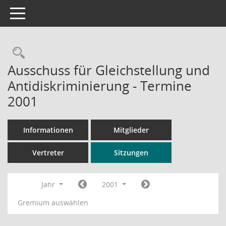
Toggle navigation
Rechercheauswahl
Ausschuss für Gleichstellung und
Antidiskriminierung - Termine
2001
Informationen
Mitglieder
Vertreter
Sitzungen
Jahr
2001
Gremium auswählen