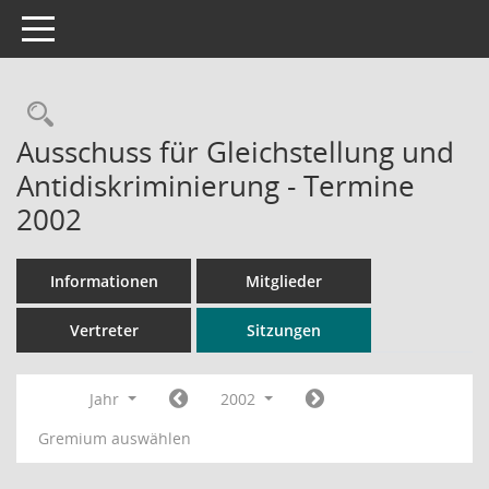
Toggle navigation
Rechercheauswahl
Ausschuss für Gleichstellung und
Antidiskriminierung - Termine
2002
Informationen
Mitglieder
Vertreter
Sitzungen
Jahr
2002
Gremium auswählen