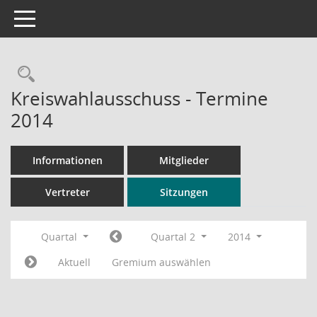
Toggle navigation
Rechercheauswahl
Kreiswahlausschuss - Termine
2014
Informationen
Mitglieder
Vertreter
Sitzungen
Quartal
Quartal 2
2014
Aktuell
Gremium auswählen