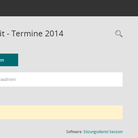
it - Termine 2014
Rec
en
swählen
(Wird in
Software:
Sitzungsdienst
Session