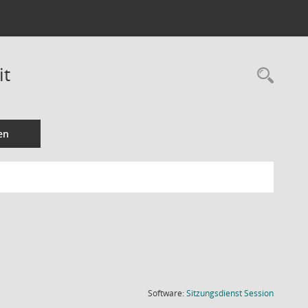
it
Rec
en
(Wird in
Software:
Sitzungsdienst
Session