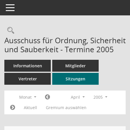
Toggle navigation
Rechercheauswahl
Ausschuss für Ordnung, Sicherheit
und Sauberkeit - Termine 2005
Informationen
Mitglieder
Vertreter
Sitzungen
Monat
April
2005
Aktuell
Gremium auswählen