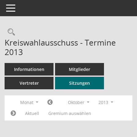
Toggle navigation
Rechercheauswahl
Kreiswahlausschuss - Termine
2013
Informationen
Mitglieder
Vertreter
Sitzungen
Monat
Oktober
2013
Aktuell
Gremium auswählen