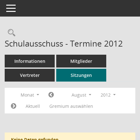
Toggle navigation
Rechercheauswahl
Schulausschuss - Termine 2012
Informationen
Mitglieder
Vertreter
Sitzungen
Monat
August
2012
Aktuell
Gremium auswählen
Keine Daten gefunden.