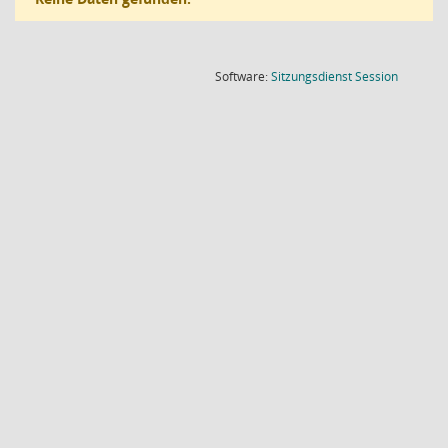
(Wird in
Software:
Sitzungsdienst
Session