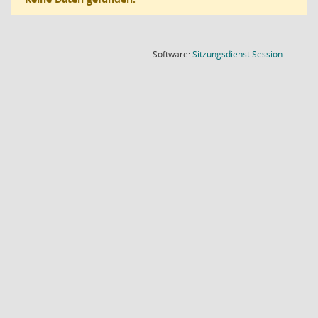
(Wird in
Software:
Sitzungsdienst
Session