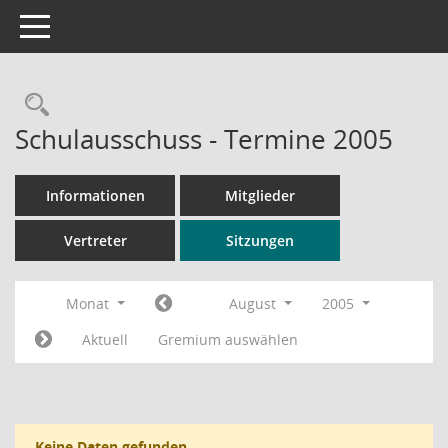
Toggle navigation
Rechercheauswahl
Schulausschuss - Termine 2005
Informationen
Mitglieder
Vertreter
Sitzungen
Monat
August
2005
Aktuell
Gremium auswählen
Keine Daten gefunden.