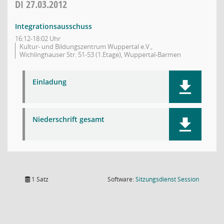
DI
27.03.2012
Integrationsausschuss
16:12-18:02 Uhr
Kultur- und Bildungszentrum Wuppertal e.V.,
Wichlinghauser Str. 51-53 (1.Etage), Wuppertal-Barmen
Einladung
Niederschrift gesamt
(Wird in
1 Satz
Software:
Sitzungsdienst
Session