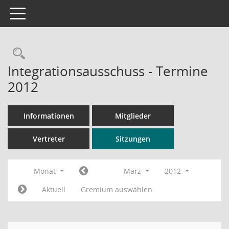
Toggle navigation
Rechercheauswahl
Integrationsausschuss - Termine
2012
Informationen
Mitglieder
Vertreter
Sitzungen
Monat
März
2012
Aktuell
Gremium auswählen