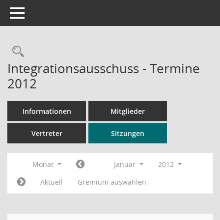
Toggle navigation
Rechercheauswahl
Integrationsausschuss - Termine
2012
Informationen
Mitglieder
Vertreter
Sitzungen
Monat
Januar
2012
Aktuell
Gremium auswählen