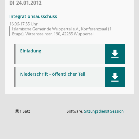
DI
24.01.2012
Integrationsausschuss
16:06-17:35 Uhr
Islamische Gemeinde Wuppertal e.V., Konferenzsaal (1.
Etage), Wittensteinstr. 190, 42285 Wuppertal
Einladung
Niederschrift - öffentlicher Teil
(Wird in
1 Satz
Software:
Sitzungsdienst
Session