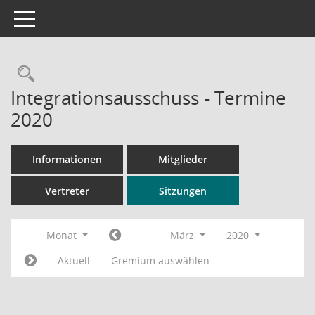
Toggle navigation
Rechercheauswahl
Integrationsausschuss - Termine
2020
Informationen
Mitglieder
Vertreter
Sitzungen
Monat
März
2020
Aktuell
Gremium auswählen