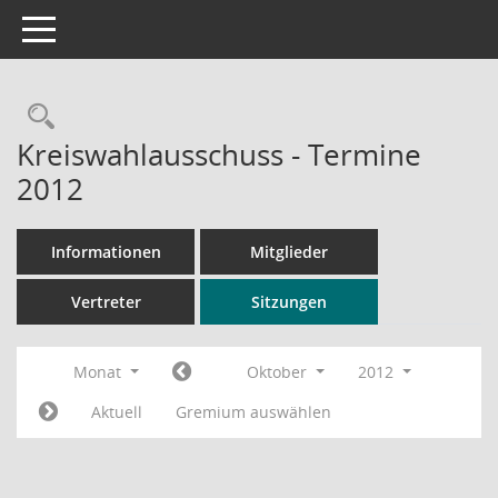
Toggle navigation
Rechercheauswahl
Kreiswahlausschuss - Termine
2012
Informationen
Mitglieder
Vertreter
Sitzungen
Monat
Oktober
2012
Aktuell
Gremium auswählen