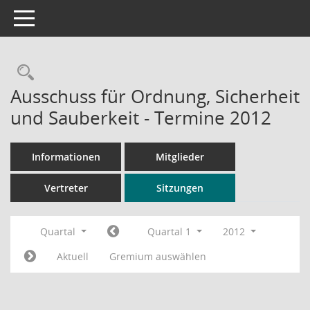
Toggle navigation
Rechercheauswahl
Ausschuss für Ordnung, Sicherheit
und Sauberkeit - Termine 2012
Informationen
Mitglieder
Vertreter
Sitzungen
Quartal
Quartal 1
2012
Aktuell
Gremium auswählen