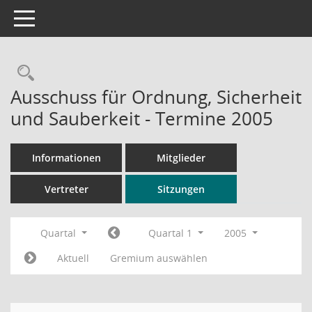
Toggle navigation
Rechercheauswahl
Ausschuss für Ordnung, Sicherheit
und Sauberkeit - Termine 2005
Informationen
Mitglieder
Vertreter
Sitzungen
Quartal
Quartal 1
2005
Aktuell
Gremium auswählen